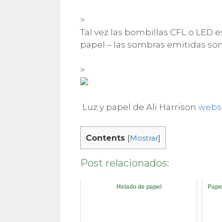
>
Tal vez las bombillas CFL o LED 
papel – las sombras emitidas so
>
Luz y papel de Ali Harrison
websi
Contents
[
Mostrar
]
Post relacionados:
Helado de papel
Paper