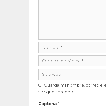
Nombre
Correo
electrónico
Sitio
web
Guarda mi nombre, correo ele
vez que comente.
Captcha
*