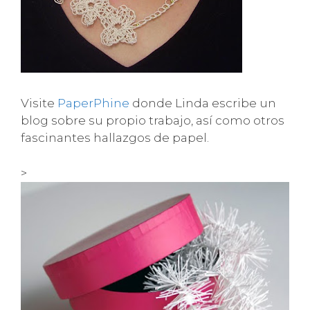
Visite
PaperPhine
donde Linda escribe un
blog sobre su propio trabajo, así como otros
fascinantes hallazgos de papel.
>