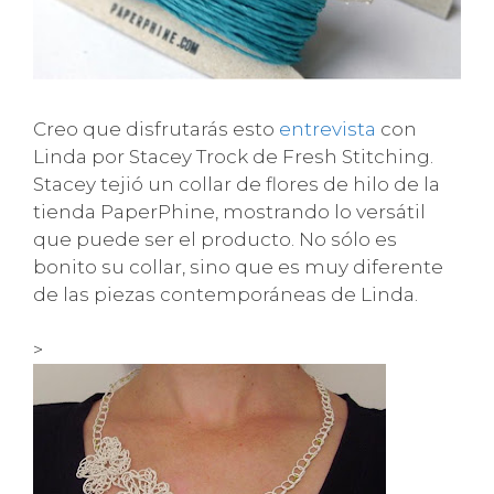
Creo que disfrutarás esto
entrevista
con
Linda por Stacey Trock de Fresh Stitching.
Stacey tejió un collar de flores de hilo de la
tienda PaperPhine, mostrando lo versátil
que puede ser el producto. No sólo es
bonito su collar, sino que es muy diferente
de las piezas contemporáneas de Linda.
>