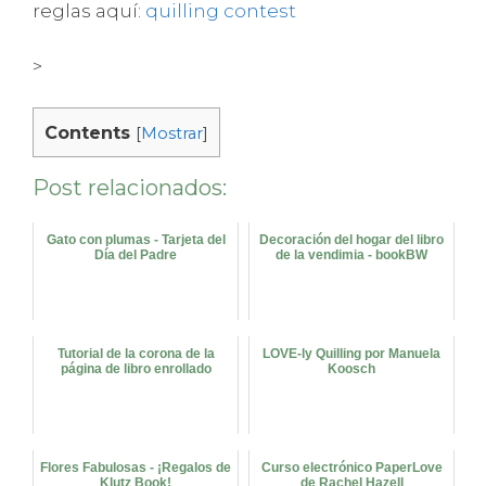
reglas aquí:
quilling contest
>
Contents
[
Mostrar
]
Post relacionados:
Gato con plumas - Tarjeta del
Decoración del hogar del libro
Día del Padre
de la vendimia - bookBW
Tutorial de la corona de la
LOVE-ly Quilling por Manuela
página de libro enrollado
Koosch
Flores Fabulosas - ¡Regalos de
Curso electrónico PaperLove
Klutz Book!
de Rachel Hazell