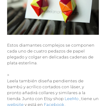
Estos diamantes complejos se componen
cada uno de cuatro pedazos de papel
plegado y colgar en delicadas cadenas de
plata esterlina.
>
Leela también diseña pendientes de
bambú y acrílico cortados con láser, y
pronto añadirá collares y similares a la
tienda. Junto con Etsy shop
LeeMo
, tiene un
website
y está en
Facebook
.