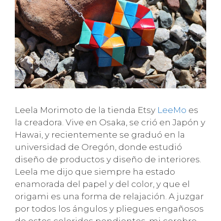
Leela Morimoto de la tienda Etsy
LeeMo
es
la creadora. Vive en Osaka, se crió en Japón y
Hawai, y recientemente se graduó en la
universidad de Oregón, donde estudió
diseño de productos y diseño de interiores.
Leela me dijo que siempre ha estado
enamorada del papel y del color, y que el
origami es una forma de relajación. A juzgar
por todos los ángulos y pliegues engañosos