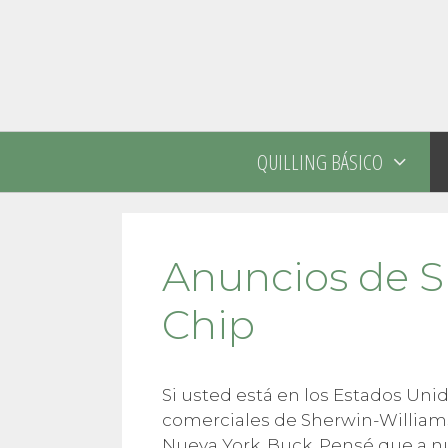
Saltar
al
contenido
QUILLING BÁSICO
Anuncios de S
Chip
Si usted está en los Estados Uni
comerciales de Sherwin-Williams
Nueva York, Buck. Pensé que a n