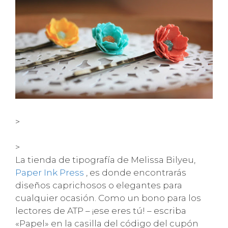
>
>
La tienda de tipografía de Melissa Bilyeu,
Paper Ink Press
, es donde encontrarás
diseños caprichosos o elegantes para
cualquier ocasión. Como un bono para los
lectores de ATP – ¡ese eres tú! – escriba
«Papel» en la casilla del código del cupón