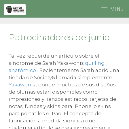
Saltar
MENU
al
contenido
Patrocinadores de junio
Tal vez recuerde un artículo sobre el
síndrome de Sarah Yakawonis
quilling
anatómico
. Recientemente Sarah abrió una
tienda de Society6 llamada simplemente
Yakawonis
, donde muchos de sus diseños
de plumas están disponibles como
impresiones y lienzos estirados, tarjetas de
notas, fundas y skins para iPhone, o skins
para portátiles e iPad. El concepto de
fabricación a medida significa que
cualquier artículo se crea expresamente