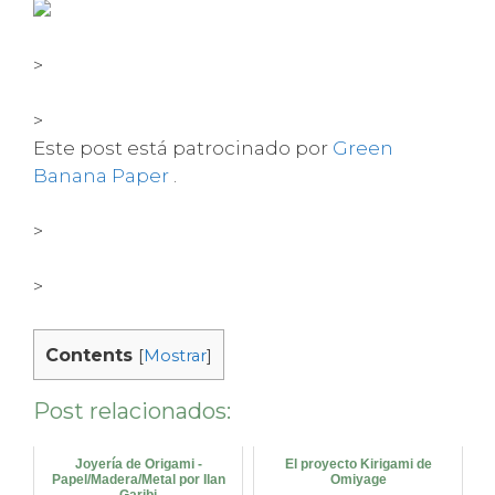
>
>
Este post está patrocinado por
Green
Banana Paper
.
>
>
Contents
[
Mostrar
]
Post relacionados:
Joyería de Origami -
El proyecto Kirigami de
Papel/Madera/Metal por Ilan
Omiyage
Garibi