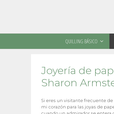
Saltar
al
contenido
QUILLING BÁSICO
Joyería de pap
Sharon Armst
Si eres un visitante frecuente de
mi corazón para las joyas de pap
cuando un admirador se entera d