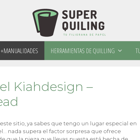
+MANUALIDADES
HERRAMIENTAS DE QUILLING
T
el Kiahdesign –
ead
 este sitio, ya sabes que tengo un lugar especial en
el… nada supera el factor sorpresa que ofrece
e que la pieza que llevas puesta está hecha de