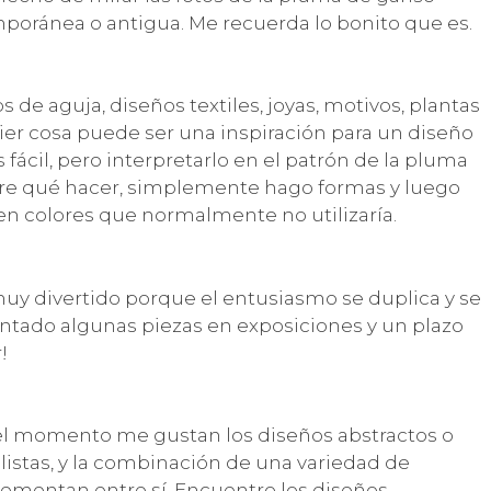
poránea o antigua. Me recuerda lo bonito que es.
os de aguja, diseños textiles, joyas, motivos, plantas
quier cosa puede ser una inspiración para un diseño
 fácil, pero interpretarlo en el patrón de la pluma
urre qué hacer, simplemente hago formas y luego
 en colores que normalmente no utilizaría.
uy divertido porque el entusiasmo se duplica y se
ntado algunas piezas en exposiciones y un plazo
!
el momento me gustan los diseños abstractos o
alistas, y la combinación de una variedad de
lementan entre sí. Encuentro los diseños