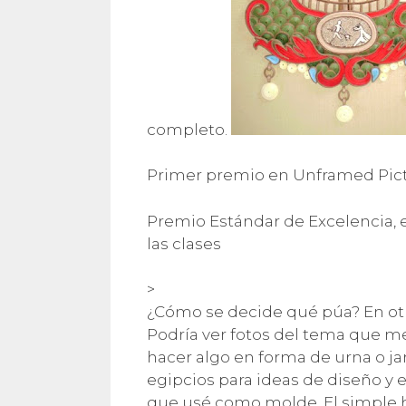
completo.
Primer premio en Unframed Pict
Premio Estándar de Excelencia, e
las clases
>
¿Cómo se decide qué púa? En otra
Podría ver fotos del tema que me 
hacer algo en forma de urna o jar
egipcios para ideas de diseño y e
que usé como molde. El simple h