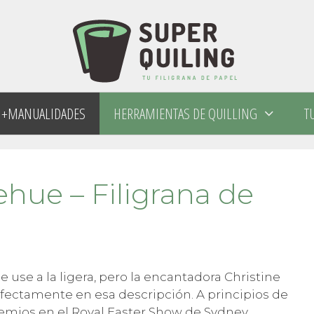
+MANUALIDADES
HERRAMIENTAS DE QUILLING
T
hue – Filigrana de
use a la ligera, pero la encantadora Christine
fectamente en esa descripción. A principios de
emios en el Royal Easter Show de Sydney.