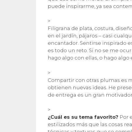
puede inspirarme, ya sea contem
>
Filigrana de plata, costura, diseñ
en el jardín, pájaros – casi cual
encantador. Sentirse inspirado es
es todo un reto. Si no se me oc
hago algo con ellas, o hago algo
>
Compartir con otras plumas es m
obtienen nuevas ideas. He prese
de entrega es un gran motivador
>
¿Cuál es su tema favorito?
Por 
estilizados más que las cosas re
técnicas y texturas que se comp