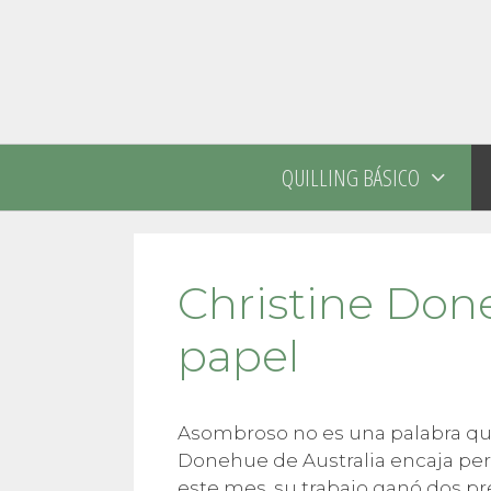
Saltar
al
contenido
QUILLING BÁSICO
Christine Done
papel
Asombroso no es una palabra que 
Donehue de Australia encaja per
este mes, su trabajo ganó dos pr